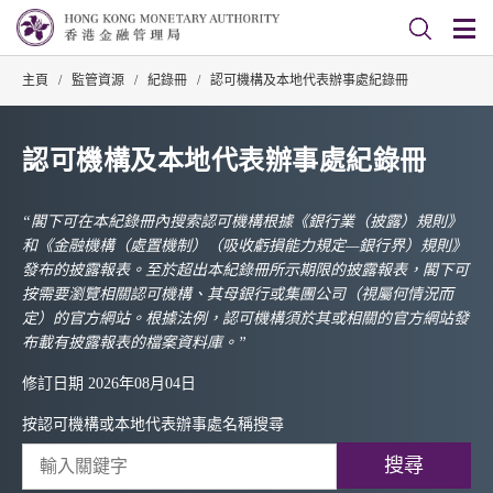
主頁
/
監管資源
/
紀錄冊
/
認可機構及本地代表辦事處紀錄冊
認可機構及本地代表辦事處紀錄冊
“閣下可在本紀錄冊內搜索認可機構根據《銀行業（披露）規則》
和《金融機構（處置機制）（吸收虧損能力規定—銀行界）規則》
發布的披露報表。至於超出本紀錄冊所示期限的披露報表，閣下可
按需要瀏覽相關認可機構、其母銀行或集團公司（視屬何情況而
定）的官方網站。根據法例，認可機構須於其或相關的官方網站發
布載有披露報表的檔案資料庫。”
修訂日期 2026年08月04日
按認可機構或本地代表辦事處名稱搜尋