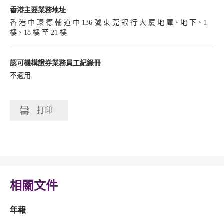
香港主要業務地址
香 港 中 環 德 輔 道 中 136 號 東 莞 銀 行 大 廈 地 庫、地 下、1
樓、18 樓 至 21 樓
認可機構證券業務員工紀錄冊
不適用
打印
相關文件
年報