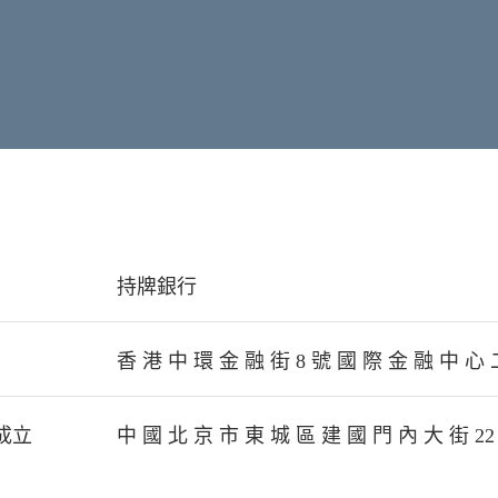
持牌銀行
香 港 中 環 金 融 街 8 號 國 際 金 融 中 心 二 
成立
中 國 北 京 市 東 城 區 建 國 門 內 大 街 22