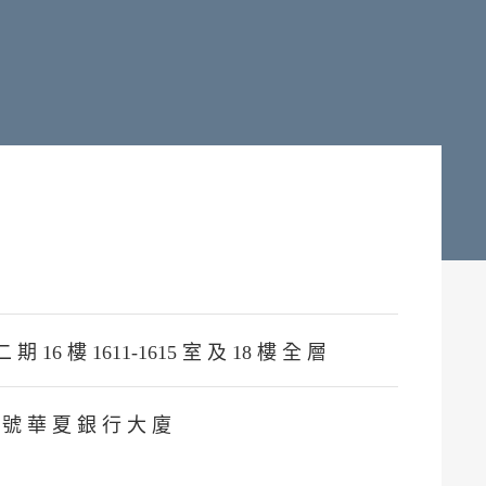
期 16 樓 1611-1615 室 及 18 樓 全 層
 號 華 夏 銀 行 大 廈