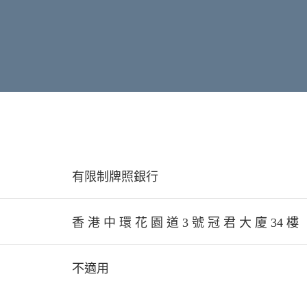
有限制牌照銀行
香 港 中 環 花 園 道 3 號 冠 君 大 廈 34 樓
不適用