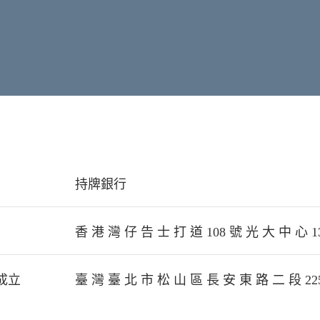
持牌銀行
香 港 灣 仔 告 士 打 道 108 號 光 大 中 心 13 
成立
臺 灣 臺 北 市 松 山 區 長 安 東 路 二 段 22