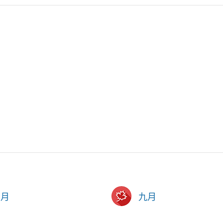
六月
九月