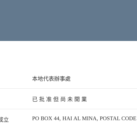
本地代表辦事處
已 批 准 但 尚 未 開 業
PO BOX 44, HAI AL MINA, POSTAL COD
成立