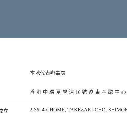
本地代表辦事處
香 港 中 環 夏 慤 道 16 號 遠 東 金 融 中 心 
2-36, 4-CHOME, TAKEZAKI-CHO, SHIMO
成立