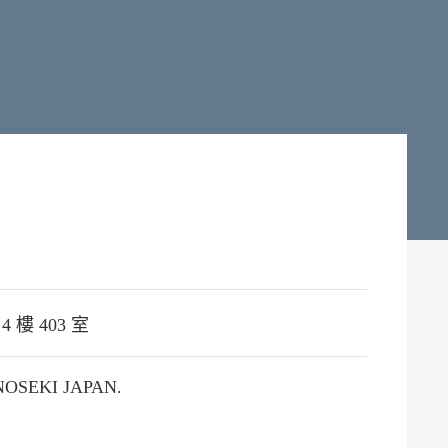
4 樓 403 室
NOSEKI JAPAN.