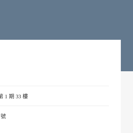
 1 期 33 樓
 號