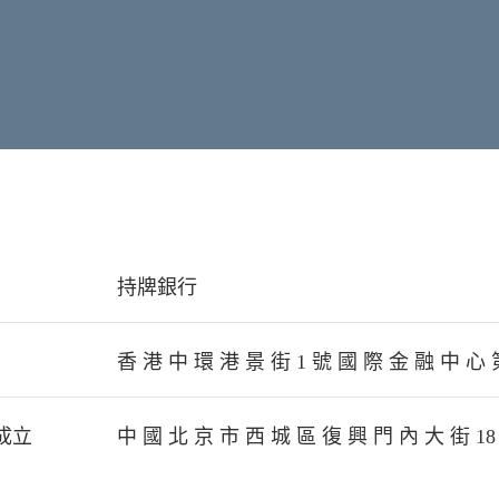
持牌銀行
香 港 中 環 港 景 街 1 號 國 際 金 融 中 心 第
成立
中 國 北 京 市 西 城 區 復 興 門 內 大 街 18