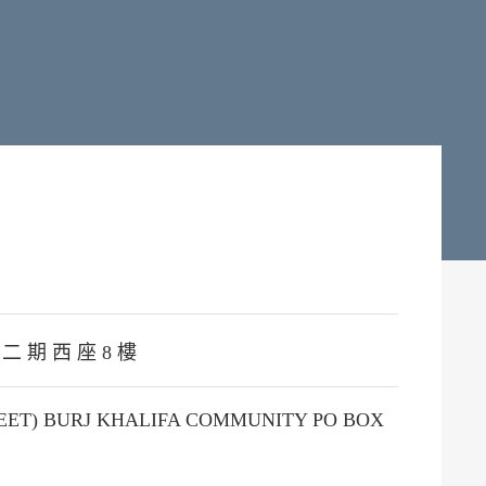
 二 期 西 座 8 樓
REET) BURJ KHALIFA COMMUNITY PO BOX