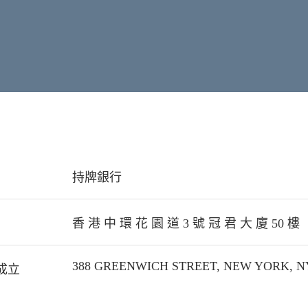
持牌銀行
香 港 中 環 花 園 道 3 號 冠 君 大 廈 50 樓
388 GREENWICH STREET, NEW YORK, NY
成立