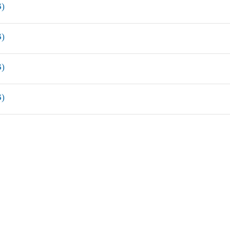
)
)
)
)