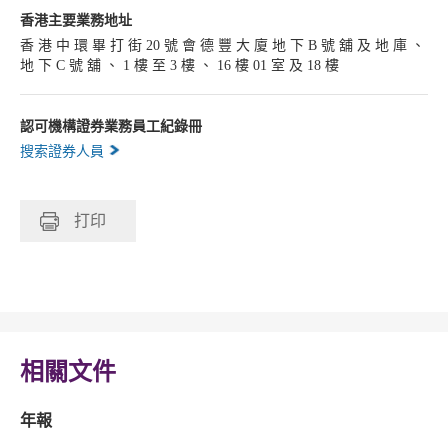
香港主要業務地址
香 港 中 環 畢 打 街 20 號 會 德 豐 大 廈 地 下 B 號 舖 及 地 庫 、
地 下 C 號 舖 、 1 樓 至 3 樓 、 16 樓 01 室 及 18 樓
認可機構證券業務員工紀錄冊
搜索證券人員
打印
相關文件
年報