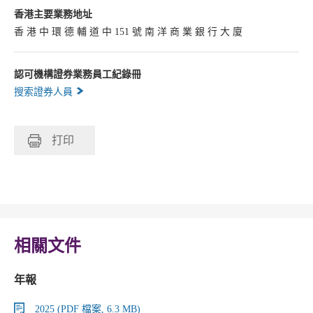
香港主要業務地址
香 港 中 環 德 輔 道 中 151 號 南 洋 商 業 銀 行 大 廈
認可機構證券業務員工紀錄冊
搜索證券人員
打印
相關文件
年報
2025 (PDF 檔案, 6.3 MB)