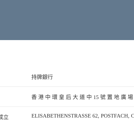
持牌銀行
香 港 中 環 皇 后 大 道 中 15 號 置 地 廣 場
ELISABETHENSTRASSE 62, POSTFACH, C
成立