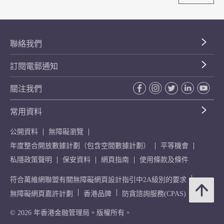
聯絡我們
訂閱電郵通知
關注我們
常用資料
公開資料
無障礙瀏覽
年度整合開放數據計劃（包含空間數據計劃）
平等機會
私隱政策聲明
保安資料
網頁指南
使用條款及條件
符合萬維網聯盟有關無障礙網頁設計指引中2A級別的要求
無障礙網頁嘉許計劃
香港品牌
防貪諮詢服務(CPAS)
© 2026 年香港金融管理局。版權所有。