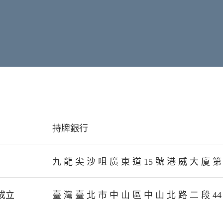
持牌銀行
九 龍 尖 沙 咀 廣 東 道 15 號 港 威 大 廈 第 五
成立
臺 灣 臺 北 市 中 山 區 中 山 北 路 二 段 44 