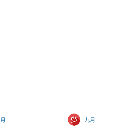
六月
九月