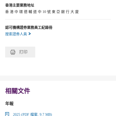
香港主要業務地址
香 港 中 環 德 輔 道 中 10 號 東 亞 銀 行 大 廈
認可機構證券業務員工紀錄冊
搜索證券人員
打印
相關文件
年報
2025 (PDF 檔案, 9.7 MB)