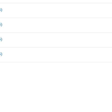
)
)
)
)