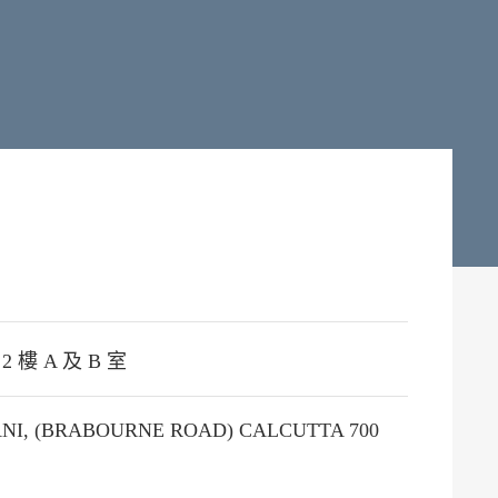
2 樓 A 及 B 室
NI, (BRABOURNE ROAD) CALCUTTA 700