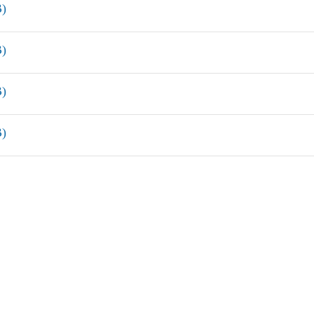
)
)
)
)