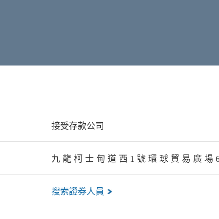
接受存款公司
九 龍 柯 士 甸 道 西 1 號 環 球 貿 易 廣 場 6
搜索證券人員