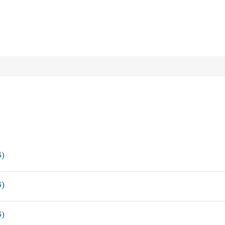
)
)
)